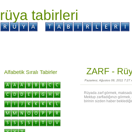
rüya tabirleri
GİRİŞ
Rüya ?
Tabir ?
Kabus ?
ZARF -
Rüy
Alfabetik Sıralı Tabirler
Pazartesi, Ağustos 06, 2011 7:27
Rüyada zarf görmek, maksada ul
Mektup zarfladığınızı görmek,
birinin sizden haber beklediğin