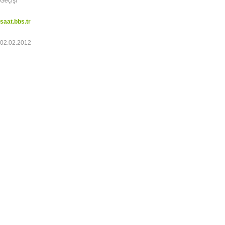
Geçişi
saat.bbs.tr
02.02.2012