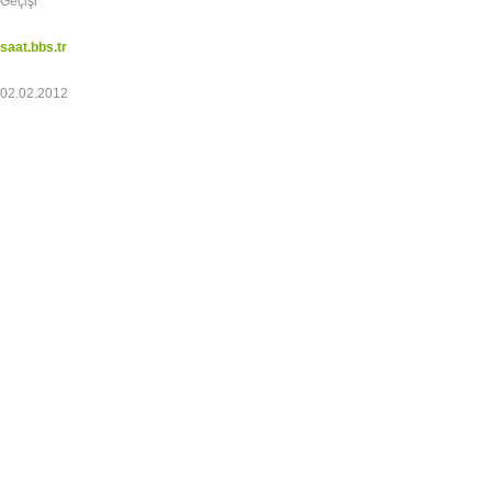
Geçişi
saat.bbs.tr
02.02.2012