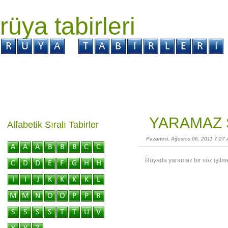
rüya tabirleri
GİRİŞ
Rüya ?
Tabir ?
Kabus ?
YARAMAZ 
Alfabetik Sıralı Tabirler
Pazartesi, Ağustos 06, 2011 7:27
Rüyada yaramaz bir söz işitme