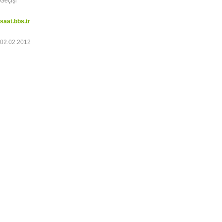
Geçişi
saat.bbs.tr
02.02.2012