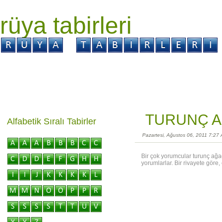
rüya tabirleri
GİRİŞ
Rüya ?
Tabir ?
Kabus ?
TURUNÇ A
Alfabetik Sıralı Tabirler
Pazartesi, Ağustos 06, 2011 7:27
Bir çok yorumcular turunç ağacı
yorumlarlar. Bir rivayete göre