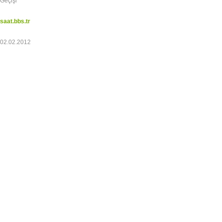
Geçişi
saat.bbs.tr
02.02.2012