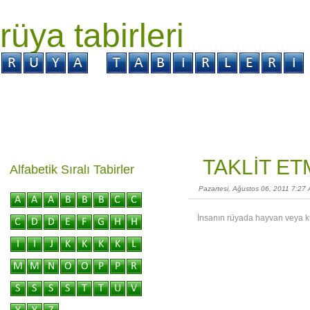
rüya tabirleri
GİRİŞ
Rüya ?
Tabir ?
Kabus ?
TAKLİT ET
Alfabetik Sıralı Tabirler
Pazartesi, Ağustos 06, 2011 7:27
İnsanın rüyada hayvan veya kuş