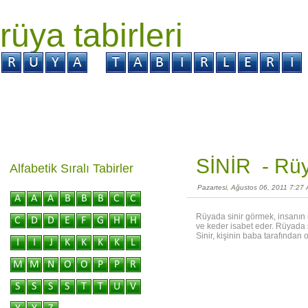
rüya tabirleri
GİRİŞ
Rüya ?
Tabir ?
Kabus ?
SİNİR -
Rüy
Alfabetik Sıralı Tabirler
Pazartesi, Ağustos 06, 2011 7:27
Rüyada sinir görmek, insanın i
ve keder isabet eder. Rüyada si
Sinir, kişinin baba tarafından 