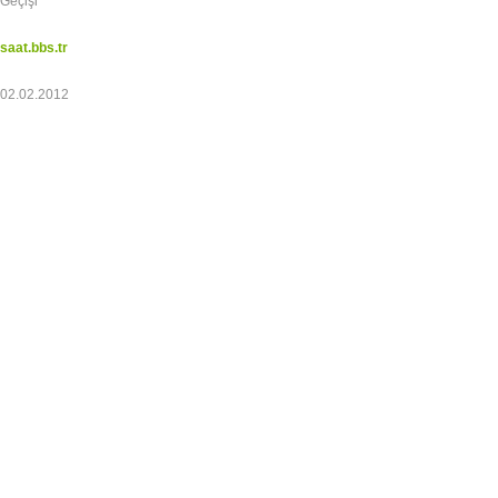
Geçişi
saat.bbs.tr
02.02.2012