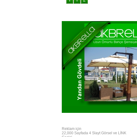
Reklam için
22,000 Sayfada 4 Slayt Görsel ve LİNK