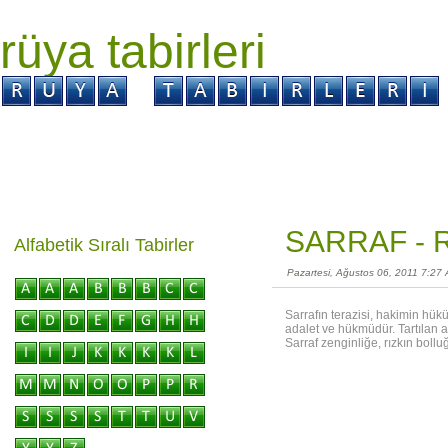
rüya tabirleri
GİRİŞ
Rüya ?
Tabir ?
Kabus ?
SARRAF -
R
Alfabetik Sıralı Tabirler
Pazartesi, Ağustos 06, 2011 7:27
Sarrafın terazisi, hakimin hükü
adalet ve hükmüdür. Tartılan a
Sarraf zenginliğe, rızkın boll