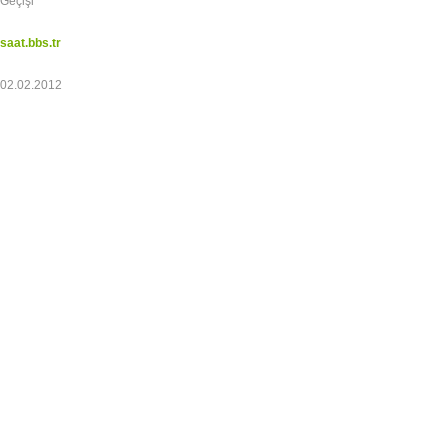
Geçişi
saat.bbs.tr
02.02.2012