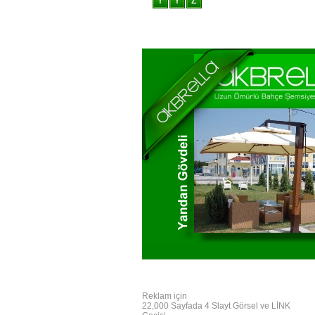
Reklam için
22,000 Sayfada 4 Slayt Görsel ve LİNK