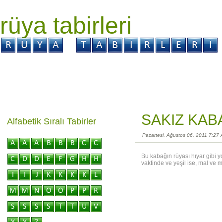
rüya tabirleri
GİRİŞ
Rüya ?
Tabir ?
Kabus ?
SAKIZ KAB
Alfabetik Sıralı Tabirler
Pazartesi, Ağustos 06, 2011 7:27
Bu kabağın rüyası hıyar gibi 
vaktinde ve yeşil ise, mal ve mü