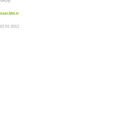
Geçişi
saat.bbs.tr
02.02.2012