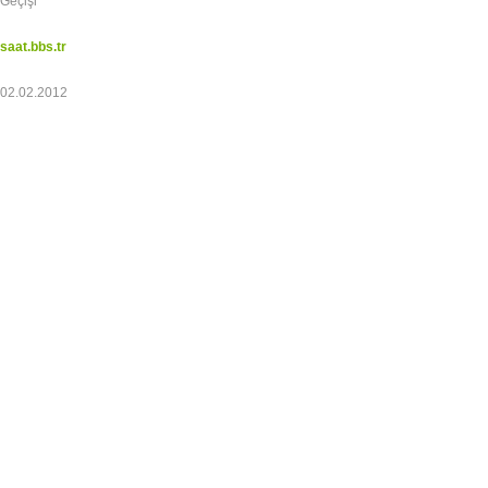
Geçişi
saat.bbs.tr
02.02.2012