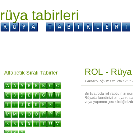
rüya tabirleri
GİRİŞ
Rüya ?
Tabir ?
Kabus ?
ROL -
Rüya 
Alfabetik Sıralı Tabirler
Pazartesi, Ağustos 06, 2011 7:27
Bir tiyatroda rol yaptığınızı g
Rüyada kendinizi bir tiyatro s
veya yapımını geciktirdiğinizd