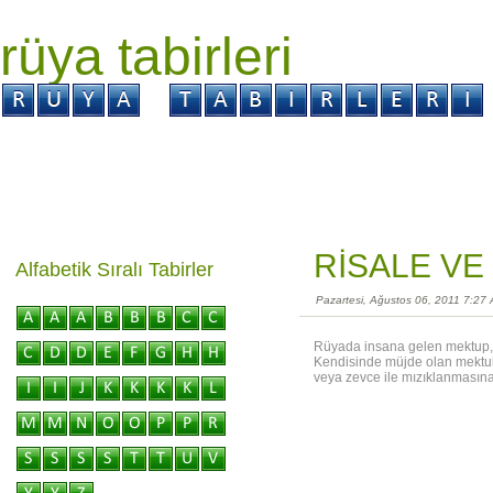
rüya tabirleri
GİRİŞ
Rüya ?
Tabir ?
Kabus ?
RİSALE VE
Alfabetik Sıralı Tabirler
Pazartesi, Ağustos 06, 2011 7:27
Rüyada insana gelen mektup, 
Kendisinde müjde olan mektub
veya zevce ile mızıklanmasına