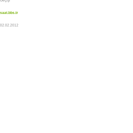
Geçişi
saat.bbs.tr
02.02.2012