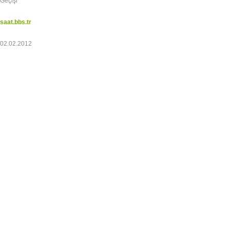
Geçişi
saat.bbs.tr
02.02.2012