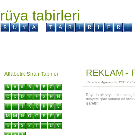
rüya tabirleri
GİRİŞ
Rüya ?
Tabir ?
Kabus ?
REKLAM -
Alfabetik Sıralı Tabirler
Pazartesi, Ağustos 06, 2011 7:27
Rüyada bir şeyin reklamını gör
rivayete göre yalanla da tabi
işarettir.