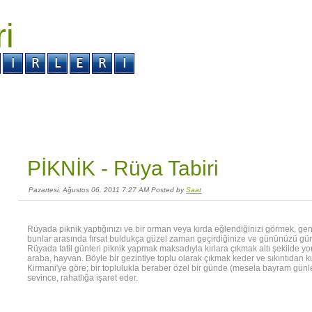
ri
r ?
Kabus ?
PİKNİK -
Rüya Tabiri
Pazartesi, Ağustos 06, 2011 7:27 AM Posted by
Saat
Rüyada piknik yaptığınızı ve bir orman veya kırda eğlendiğinizi görmek, ge
bunlar arasında fırsat buldukça güzel zaman geçirdiğinize ve gününüzü gün e
Rüyada tatil günleri piknik yapmak maksadıyla kırlara çıkmak altı şekilde yor
araba, hayvan. Böyle bir gezintiye toplu olarak çıkmak keder ve sıkıntıdan ku
Kirmani'ye göre; bir toplulukla beraber özel bir günde (mesela bayram günler
sevince, rahatlığa işaret eder.