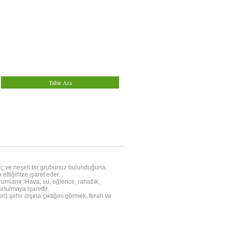
nç ve neşeli bir grubunuz bulunduğuna,
ttiğinize işaret eder.
umlanır: Hava, su, eğlence, rahatlık,
rtulmaya işarettir.
i) şehir dışına çıktığını görmek, ferah ve