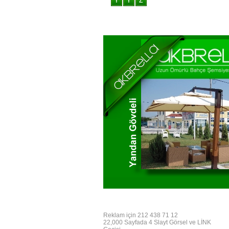
Reklam için 212 438 71 12
22,000 Sayfada 4 Slayt Görsel ve LİNK