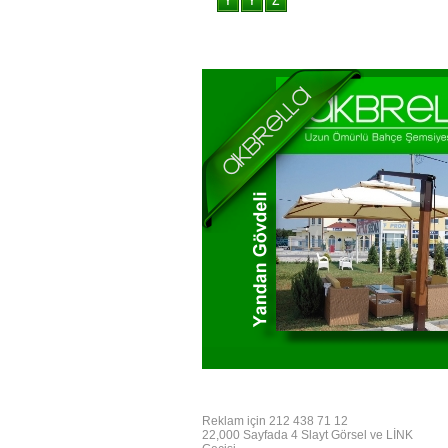
Reklam için 212 438 71 12
22,000 Sayfada 4 Slayt Görsel ve LİNK