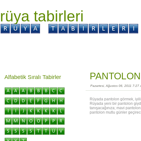
rüya tabirleri
GİRİŞ
Rüya ?
Tabir ?
Kabus ?
PANTOLON
Alfabetik Sıralı Tabirler
Pazartesi, Ağustos 06, 2011 7:27
Rüyada pantolon görmek, iyilik 
Rüyada yeni bir pantolon giydiğ
tanışacağınıza; mavi pantolon
pantolon mutlu günler geçireceğ