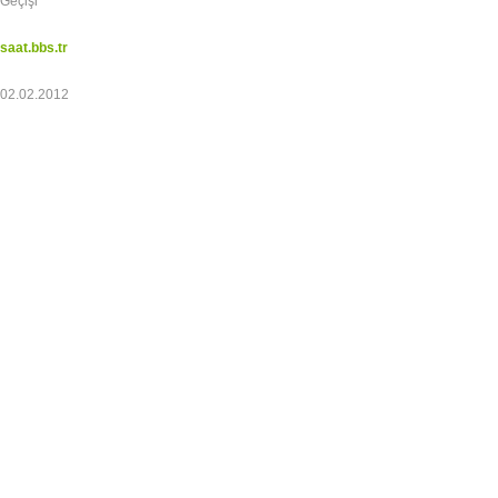
Geçişi
saat.bbs.tr
02.02.2012