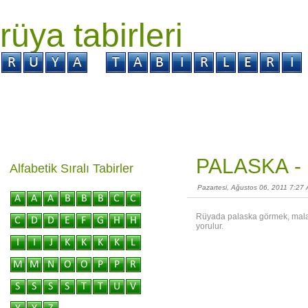
rüya tabirleri
GİRİŞ
Rüya ?
Tabir ?
Kabus ?
PALASKA -
Alfabetik Sıralı Tabirler
Pazartesi, Ağustos 06, 2011 7:27
Rüyada palaska görmek, mala v
yorulur.