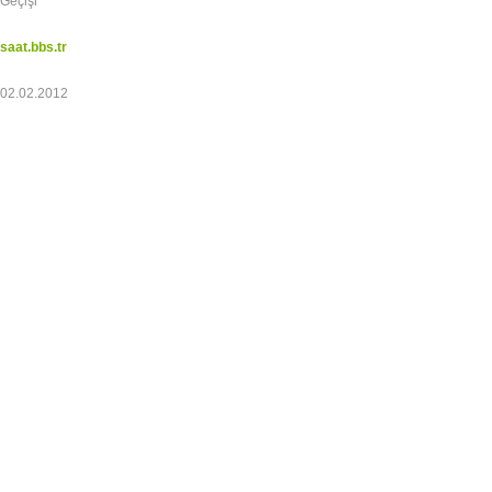
Geçişi
saat.bbs.tr
02.02.2012