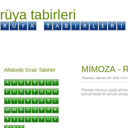
rüya tabirleri
GİRİŞ
Rüya ?
Tabir ?
Kabus ?
MİMOZA -
R
Alfabetik Sıralı Tabirler
Pazartesi, Ağustos 06, 2011 7:27
Rüyada mimoza çiçeği görmek, 
konuşmadığı bir gençle anlaşıp