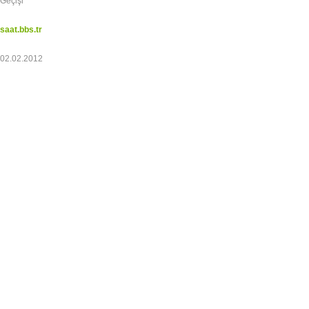
Geçişi
saat.bbs.tr
02.02.2012