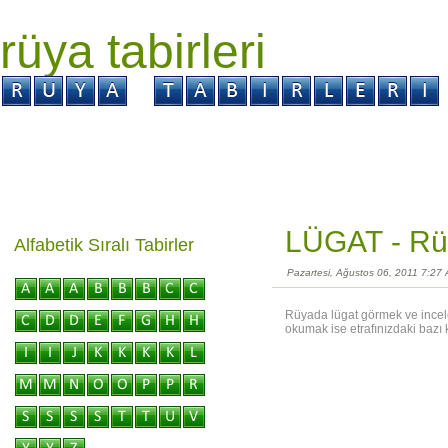
rüya tabirleri
GİRİŞ
Rüya ?
Tabir ?
Kabus ?
LÜGAT -
Rü
Alfabetik Sıralı Tabirler
Pazartesi, Ağustos 06, 2011 7:27
Rüyada lügat görmek ve incele
okumak ise etrafınızdaki bazı ki