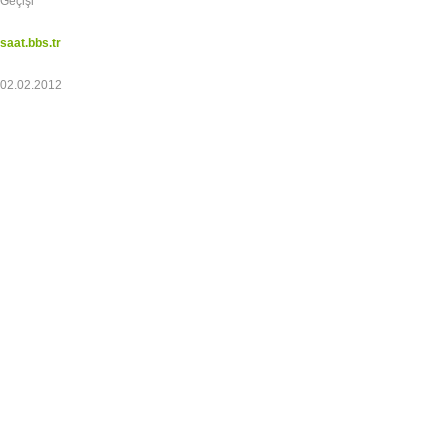
Geçişi
saat.bbs.tr
02.02.2012