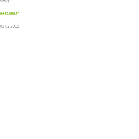
Geçişi
saat.bbs.tr
02.02.2012