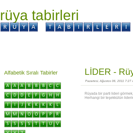
rüya tabirleri
GİRİŞ
Rüya ?
Tabir ?
Kabus ?
LİDER -
Rüy
Alfabetik Sıralı Tabirler
Pazartesi, Ağustos 06, 2011 7:27
Rüyada bir parti lideri görmek
Herhangi bir teşekkülün liderin