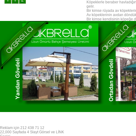
Köpeklerle beraber havladığın
gelir.
Bir kimse rüyada av köpeklerini
Av köpeklerinin avdan döndükler
Bir kimse kendisinin köpeğe d
dolayı, Allah elinden ilmini alır
Rüyada köpek eti yediğini gö
Köpek bekçiye ve biat sahibi 
Köpekler güvenlik kuvvetlerini
Rüyada görülen köpek, zayıf b
Bir köpeğin ürüdüğünü gören ki
görmek, düşmanı yenmeye yor
Köpeğin ağzından üstünüze bul
ifade eder.
Köpek öldürmek, düşmanı yenm
Bir ev köpeği olduğunu ve ba
bir kişi olduğuna delalet eder
havlayarak giden köpekleri gör
Rüy asında kendisinin birdenb
davrandığına işarettir. Evvel
Allah'ın yasakladığı herşeyden
gören kimse, düşmanından üstü
olmadığına işarettir.
Rüyasında bir süs köpeğini ku
içtiğini görmek, azılı bir dü
sürüklercesine çekip götürdüğü
Reklam için 212 438 71 12
22,000 Sayfada 4 Slayt Görsel ve LİNK