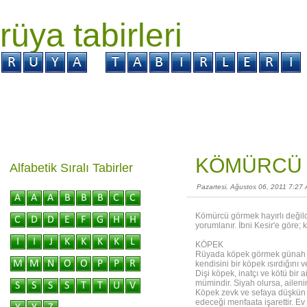
rüya tabirleri
GİRİŞ
Rüya ?
Tabir ?
Kabus ?
KÖMÜRCÜ 
Alfabetik Sıralı Tabirler
Pazartesi, Ağustos 06, 2011 7:27
Kömürcü görmek hayırlı değil
yorumlanır. İbni Kesir'e göre; 
KÖPEK
Rüyada köpek görmek günah işl
kendisini bir köpek ısırdığını 
Dişi köpek, inatçı ve kötü bir
mümindir. Siyah olursa, aileni
Köpek zevk ve sefaya düşkün 
edeceği menfaata işarettir. Ev