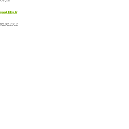
Geçişi
saat.bbs.tr
02.02.2012