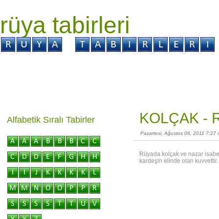
rüya tabirleri
GİRİŞ
Rüya ?
Tabir ?
Kabus ?
KOLÇAK -
R
Alfabetik Sıralı Tabirler
Pazartesi, Ağustos 06, 2011 7:27
Rüyada kolçak ve nazar isabet e
kardeşin elinde olan kuvvettir