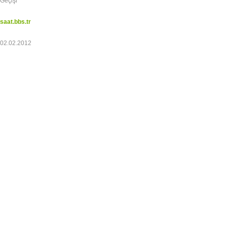
Geçişi
saat.bbs.tr
02.02.2012