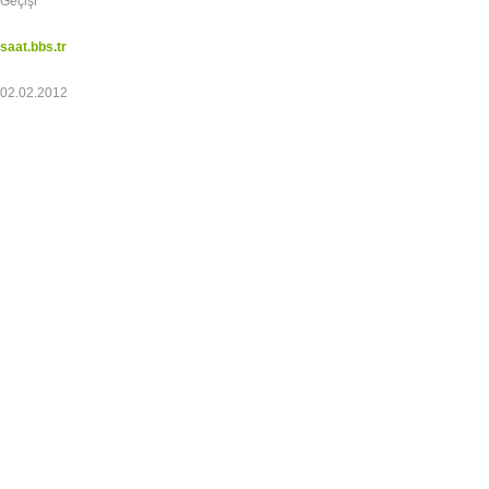
Geçişi
saat.bbs.tr
02.02.2012