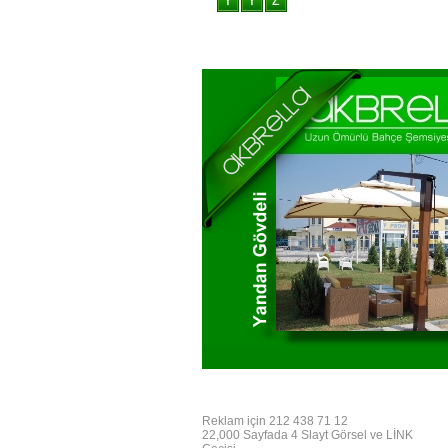
Reklam için 212 438 71 12
22,000 Sayfada 4 Slayt Görsel ve LİNK