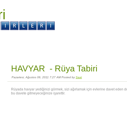
ri
r ?
Kabus ?
HAVYAR -
Rüya Tabiri
Pazartesi, Ağustos 06, 2011 7:27 AM Posted by
Saat
Rüyada havyar yediğinizi görmek, sizi ağırlamak için evlerine davet eden do
bu davete gitmeyeceğinize işarettir.