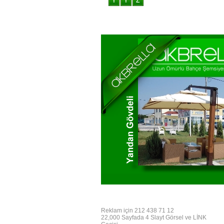
Reklam için 212 438 71 12
22,000 Sayfada 4 Slayt Görsel ve LİNK