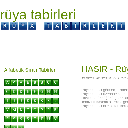
rüya tabirleri
GİRİŞ
Rüya ?
Tabir ?
Kabus ?
HASIR -
Rüy
Alfabetik Sıralı Tabirler
Pazartesi, Ağustos 06, 2011 7:27
Rüyada hasır görmek, hizmetçi
Rüyada hasır üzerinde oturduğ
Hasıra büründüğünü gören kims
Temiz bir hasırda oturmak, geç
Rüyada hasırını çaldıran kims