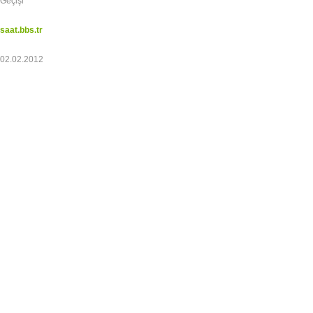
Geçişi
saat.bbs.tr
02.02.2012