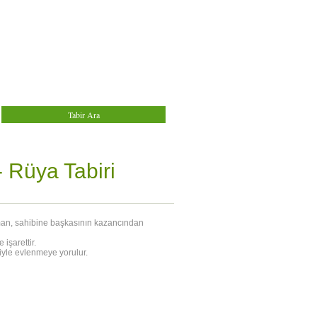
-
Rüya Tabiri
rman, sahibine başkasının kazancından
işarettir.
iyle evlenmeye yorulur.