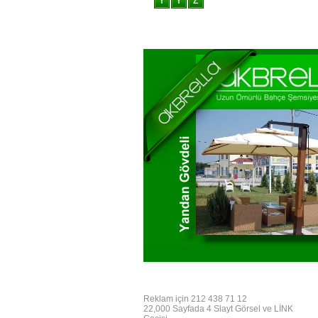
Reklam için 212 438 71 12
22,000 Sayfada 4 Slayt Görsel ve LİNK