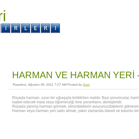
ri
r ?
Kabus ?
HARMAN VE HARMAN YERİ 
Pazartesi, Ağustos 06, 2011 7:27 AM Posted by
Saat
Rüyada harman, uzun bir uğraşıyla biriktirilen maldır. Bazı yorumcular, ha
isabet edecek mala veya öğreneceği ilme yorumlanır, demişlerdir.
Rüyada yanmış harman görmek, elinizdekilerin avucunuzdakilerin gitmesine 
Harman veya harman yeri satın almak, yakın zamanda idareli ve tutumlu bir