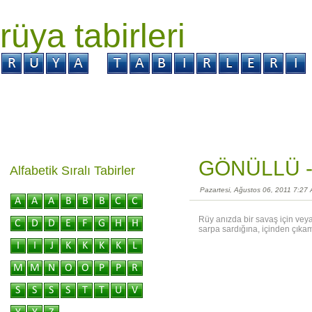
rüya tabirleri
GİRİŞ
Rüya ?
Tabir ?
Kabus ?
GÖNÜLLÜ 
Alfabetik Sıralı Tabirler
Pazartesi, Ağustos 06, 2011 7:27
Rüy anızda bir savaş için veya
sarpa sardığına, içinden çıkama