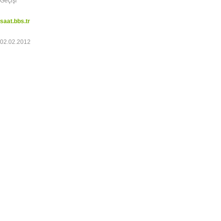
Geçişi
saat.bbs.tr
02.02.2012