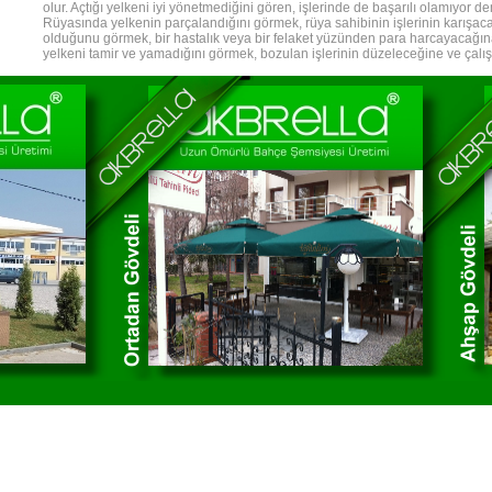
olur. Açtığı yelkeni iyi yönetmediğini gören, işlerinde de başarılı olamıyor de
Rüyasında yelkenin parçalandığını görmek, rüya sahibinin işlerinin karışaca
olduğunu görmek, bir hastalık veya bir felaket yüzünden para harcayacağına;
yelkeni tamir ve yamadığını görmek, bozulan işlerinin düzeleceğine ve çalışı