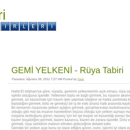
ri
r ?
Kabus ?
GEMİ YELKENİ -
Rüya Tabiri
Pazartesi, Ağustos 06, 2011 7:27 AM Posted by
Saat
Halid El-Isfahani'ye göre; rüyada, geminin yelkenlerinin açık olması, rüya sa
sahibi olduğuna işarettir. Yelkenleri toplu ve bağlı görmek, bu rüyanın aksined
görmek, ün kazanmak için hayırlı işler yapmak isteğine ve halka yardımda b
topladığını görmek, kötü ve gereksiz bir iş ile eski ününü halk arasında kaybe
Bir kimsenin rüyasında yelken açtığını görmek, günahlarından kurtulmasına i
olduğu gibi mal da insanın hareketinin ölçüsü olduğu için yelken açmayı mal i
rüzgarla dolduğunu gören, kazanç için bir işe başlar ve kazandığı parayı da 
bazen boşaldığını görmek, bazen kazanca, bazen de zarara işarettir. Dolu ve 
görmek, rüya sahibinin malının elinden gideceğine delalet eder.
Gemide bir yelken açıp bunu iyi idare ettiğini gören, evini, işlerini iyi idare 