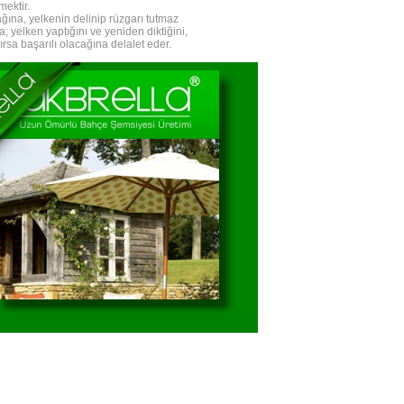
mektir.
ğına, yelkenin delinip rüzgarı tutmaz
 yelken yaptığını ve yeniden diktiğini,
rsa başarılı olacağına delalet eder.