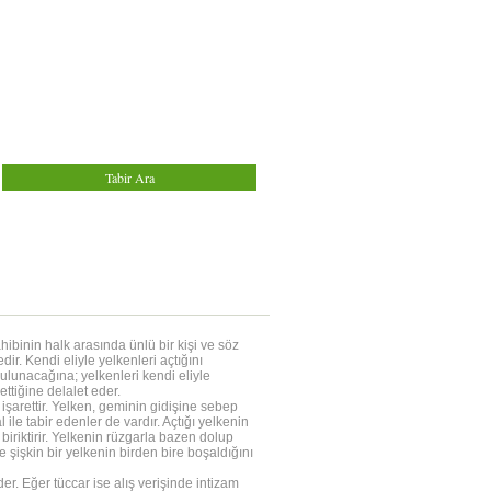
hibinin halk arasında ünlü bir kişi ve söz
ir. Kendi eliyle yelkenleri açtığını
ulunacağına; yelkenleri kendi eliyle
ttiğine delalet eder.
şarettir. Yelken, geminin gidişine sebep
le tabir edenler de vardır. Açtığı yelkenin
biriktirir. Yelkenin rüzgarla bazen dolup
şişkin bir yelkenin birden bire boşaldığını
eder. Eğer tüccar ise alış verişinde intizam