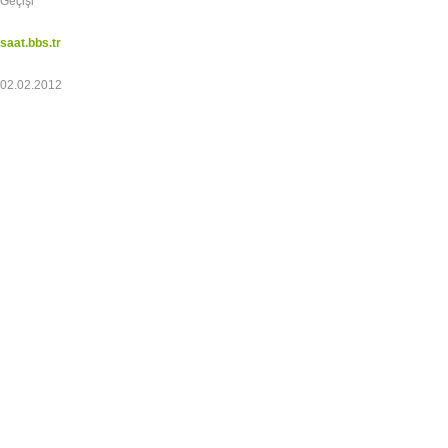
Geçişi
saat.bbs.tr
02.02.2012