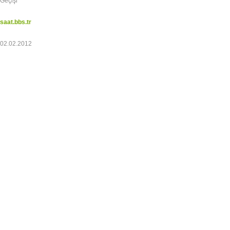
Geçişi
saat.bbs.tr
02.02.2012