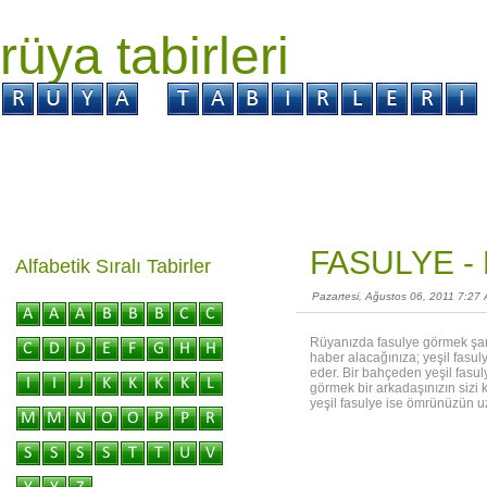
rüya tabirleri
GİRİŞ
Rüya ?
Tabir ?
Kabus ?
FASULYE -
Alfabetik Sıralı Tabirler
Pazartesi, Ağustos 06, 2011 7:27
Rüyanızda fasulye görmek şans
haber alacağınıza; yeşil fasul
eder. Bir bahçeden yeşil fasul
görmek bir arkadaşınızın sizi k
yeşil fasulye ise ömrünüzün u