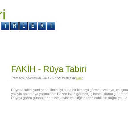
ri
r ?
Kabus ?
FAKİH -
Rüya Tabiri
Pazartesi, Ağustos 06, 2011 7:27 AM Posted by
Saat
Rüyada fakih, yani şeriat ilmini iyi bilen bir kimseyi görmek, zekaya, çalı
yakıyla anlamaya yorumlanır. Bazen fakih görmek, iç hastalıklarını giderece
Rüyayı gören günahkar biri ise, tövbe ve istiğfar eder, cahil ise doğru yolu ar