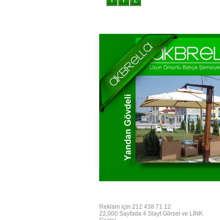
Reklam için 212 438 71 12
22,000 Sayfada 4 Slayt Görsel ve LİNK