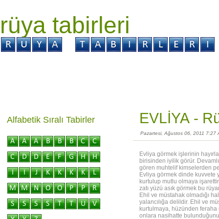
rüya tabirleri
GİRİŞ
Rüya ?
Tabir ?
Kabus ?
EVLİYA -
Rü
Alfabetik Sıralı Tabirler
Pazartesi, Ağustos 06, 2011 7:27
Evliya görmek işlerinin hayırl
birisinden iyilik görür. Devaml
gören muhtelif kimselerden peş
Evliya görmek dinde kuvvete 
kurtulup mutlu olmaya işaretti
zatı yüzü asık görmek bu rüyan
Ehil ve müstahak olmadığı hal
yalancılığa delildir. Ehil ve 
kurtulmaya, hüzünden feraha ç
onlara nasihatte bulunduğunu