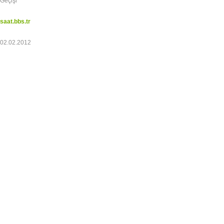
Geçişi
saat.bbs.tr
02.02.2012