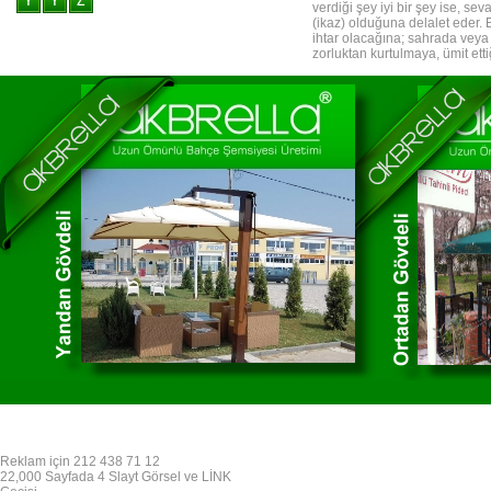
verdiği şey iyi bir şey ise, se
(ikaz) olduğuna delalet eder. 
ihtar olacağına; sahrada veya 
zorluktan kurtulmaya, ümit ettiğ
Reklam için 212 438 71 12
22,000 Sayfada 4 Slayt Görsel ve LİNK