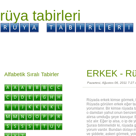
rüya tabirleri
GİRİŞ
Rüya ?
Tabir ?
Kabus ?
ERKEK -
Rü
Alfabetik Sıralı Tabirler
Pazartesi, Ağustos 06, 2011 7:27
Rüyada erkek kimse görmek, fa
Rüyada görülen erkek eğer tan
yorumlanır. Bir kimse rüyada t
o damdan yahut onun benzerin
alırsa umduğu şeye kavuşur. 
söz alır. Eğer ip alsa, o ip de 
Şurası bilinmelidir ki, rüyada
yorum vardır. Bundan dolayı m
ve şiddete; askeri görmek, yol