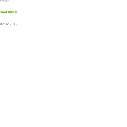
Geçişi
saat.bbs.tr
02.02.2012