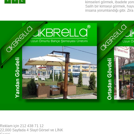
kimseleri görmek, ibadete yor
Salih bir kimseyi görmek, hayv
insana yorumlandığı gibi. Zir
Reklam için 212 438 71 12
22,000 Sayfada 4 Slayt Görsel ve LİNK