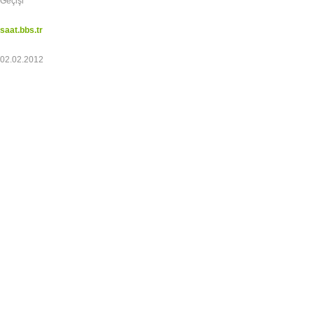
Geçişi
saat.bbs.tr
02.02.2012