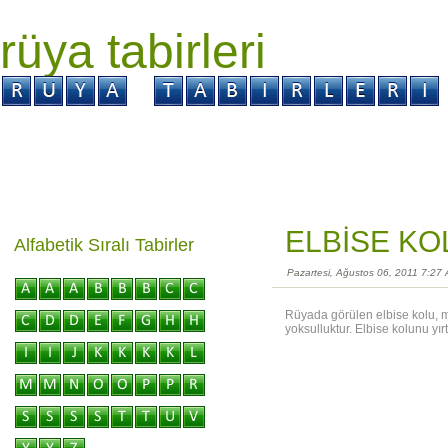
rüya tabirleri
GİRİŞ
Rüya ?
Tabir ?
Kabus ?
ELBİSE KO
Alfabetik Sıralı Tabirler
Pazartesi, Ağustos 06, 2011 7:27
Rüyada görülen elbise kolu, mal
yoksulluktur. Elbise kolunu yı