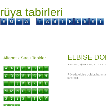
rüya tabirleri
GİRİŞ
Rüya ?
Tabir ?
Kabus ?
ELBİSE DO
Alfabetik Sıralı Tabirler
Pazartesi, Ağustos 06, 2011 7:27
Rüyada elbise dolabı, hanıma 
sevinçtir.