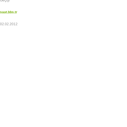
Geçişi
saat.bbs.tr
02.02.2012