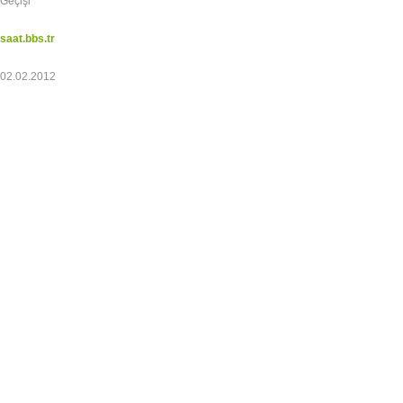
Geçişi
saat.bbs.tr
02.02.2012