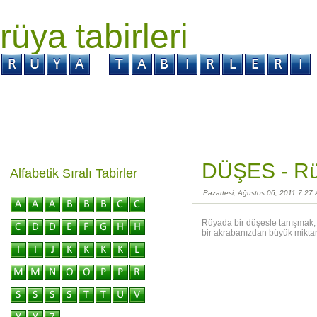
rüya tabirleri
GİRİŞ
Rüya ?
Tabir ?
Kabus ?
DÜŞES -
Rü
Alfabetik Sıralı Tabirler
Pazartesi, Ağustos 06, 2011 7:27
Rüyada bir düşesle tanışmak, 
bir akrabanızdan büyük miktard