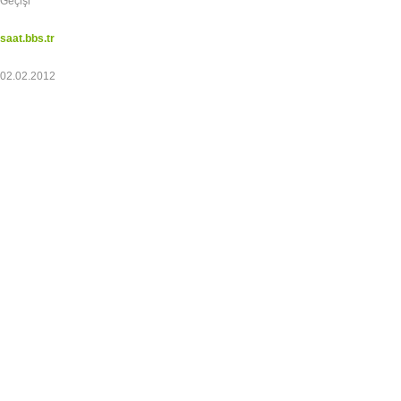
Geçişi
saat.bbs.tr
02.02.2012