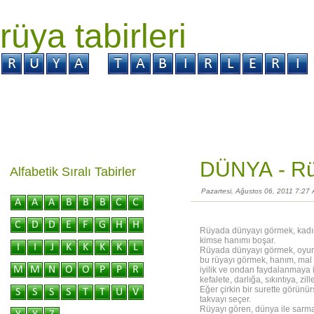
rüya tabirleri
GİRİŞ
Rüya ?
Tabir ?
Kabus ?
DÜNYA -
Rü
Alfabetik Sıralı Tabirler
Pazartesi, Ağustos 06, 2011 7:27
Rüyada dünyayı görmek, kadına
kimse hanımı boşar.
Rüyada dünyayı görmek, oyun 
bu rüyayı görmek, hanım, mal 
iyilik ve ondan faydalanmaya iş
kefalete, darlığa, sıkıntıya, zi
Eğer çirkin bir surette görünür
takvayı seçer.
Rüyayı gören, dünya ile sarma