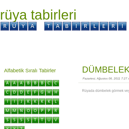
rüya tabirleri
GİRİŞ
Rüya ?
Tabir ?
Kabus ?
DÜMBELEK
Alfabetik Sıralı Tabirler
Pazartesi, Ağustos 06, 2011 7:27
Rüyada dümbelek görmek veya 