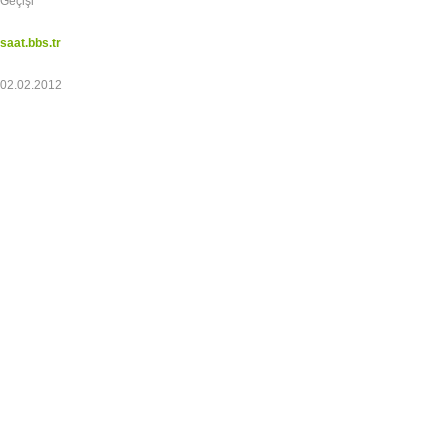
Geçişi
saat.bbs.tr
02.02.2012