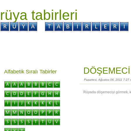
rüya tabirleri
GİRİŞ
Rüya ?
Tabir ?
Kabus ?
DÖŞEMECİ
Alfabetik Sıralı Tabirler
Pazartesi, Ağustos 06, 2011 7:27
Rüyada döşemeciyi görmek, ka