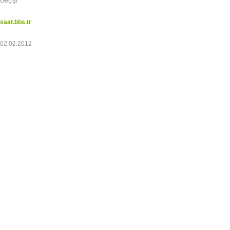
Geçişi
saat.bbs.tr
02.02.2012