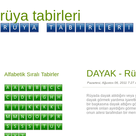
rüya tabirleri
GİRİŞ
Rüya ?
Tabir ?
Kabus ?
DAYAK -
Rü
Alfabetik Sıralı Tabirler
Pazartesi, Ağustos 06, 2011 7:27
Rüyada dayak atıldığını veya
dayak görmek yardıma işarettir
bir başkasına dayak attığını g
girerek onları ayırdığını görm
onun ailesi tarafından bir men