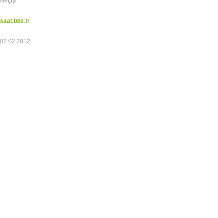
Geçişi
saat.bbs.tr
02.02.2012