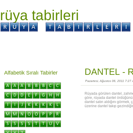
rüya tabirleri
GİRİŞ
Rüya ?
Tabir ?
Kabus ?
DANTEL -
R
Alfabetik Sıralı Tabirler
Pazartesi, Ağustos 06, 2011 7:27
Rüyada görülen dantel, zahmet
göre, rüyada dantel ördüğünü 
dantel satın aldığını görmek, ç
üzerine dantel takıp gezindiğ