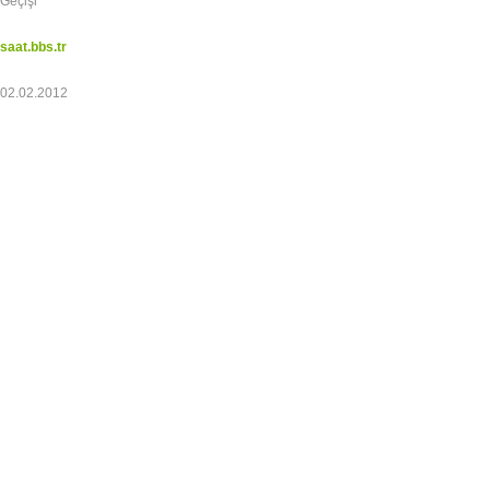
Geçişi
saat.bbs.tr
02.02.2012