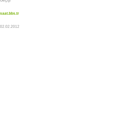
Geçişi
saat.bbs.tr
02.02.2012