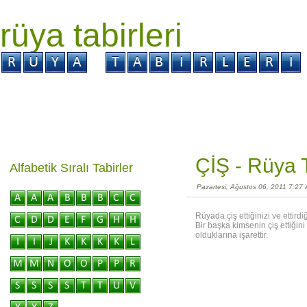
rüya tabirleri
GİRİŞ
Rüya ?
Tabir ?
Kabus ?
ÇİŞ -
Rüya T
Alfabetik Sıralı Tabirler
Pazartesi, Ağustos 06, 2011 7:27
Rüyada çiş ettiğinizi ve ettird
Bir başka kimsenin çiş ettiğini
olduklarına işarettir.