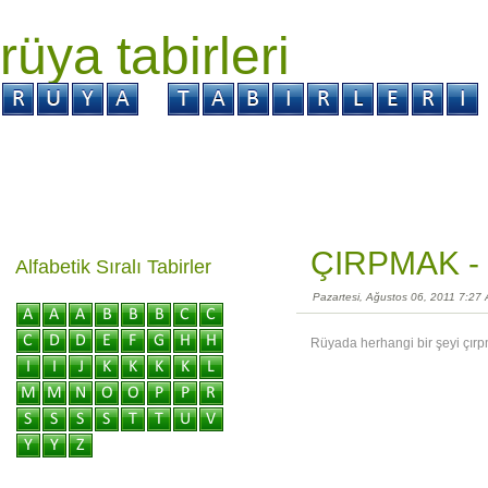
rüya tabirleri
GİRİŞ
Rüya ?
Tabir ?
Kabus ?
ÇIRPMAK -
Alfabetik Sıralı Tabirler
Pazartesi, Ağustos 06, 2011 7:27
Rüyada herhangi bir şeyi çırp