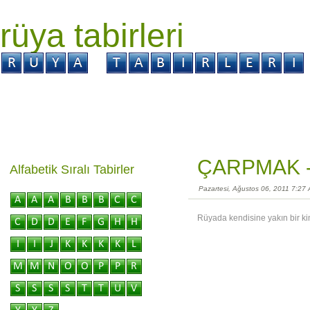
rüya tabirleri
GİRİŞ
Rüya ?
Tabir ?
Kabus ?
ÇARPMAK 
Alfabetik Sıralı Tabirler
Pazartesi, Ağustos 06, 2011 7:27
Rüyada kendisine yakın bir k