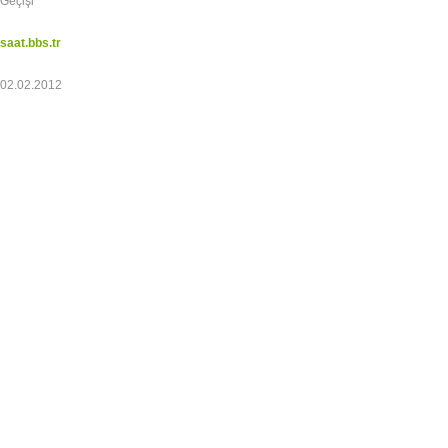
Geçişi
saat.bbs.tr
02.02.2012