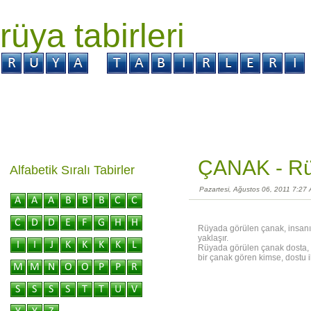
rüya tabirleri
GİRİŞ
Rüya ?
Tabir ?
Kabus ?
ÇANAK -
Rü
Alfabetik Sıralı Tabirler
Pazartesi, Ağustos 06, 2011 7:27
Rüyada görülen çanak, insanın 
yaklaşır.
Rüyada görülen çanak dosta, iç
bir çanak gören kimse, dostu il