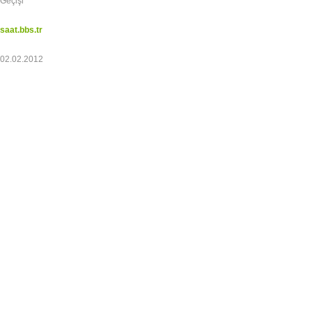
Geçişi
saat.bbs.tr
02.02.2012