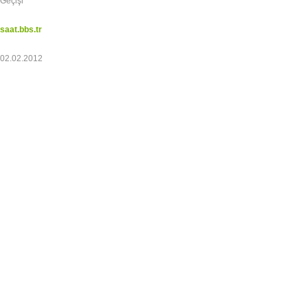
Geçişi
saat.bbs.tr
02.02.2012