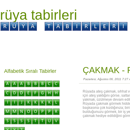
rüya tabirleri
GİRİŞ
Rüya ?
Tabir ?
Kabus ?
ÇAKMAK -
Alfabetik Sıralı Tabirler
Pazartesi, Ağustos 06, 2011 7:27
Rüyada ateş çakmak, sıhhat ve
için ateş yaktığını görse, sal
yakmak, üzülmeye devam edilec
Rüyada çakmak görmek hiddete 
başkasına çok kızdığınıza; bir
bulduğunuzu görmek, bir iş yer
çakmak hediye edildiğini görm