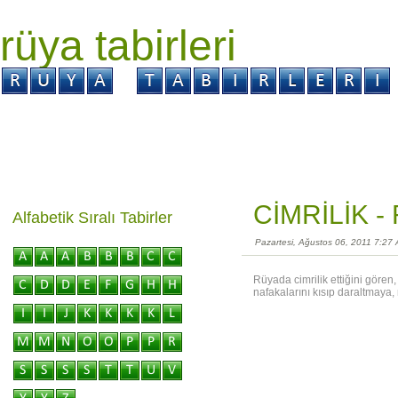
rüya tabirleri
GİRİŞ
Rüya ?
Tabir ?
Kabus ?
CİMRİLİK -
Alfabetik Sıralı Tabirler
Pazartesi, Ağustos 06, 2011 7:27
Rüyada cimrilik ettiğini gören
nafakalarını kısıp daraltmaya, 