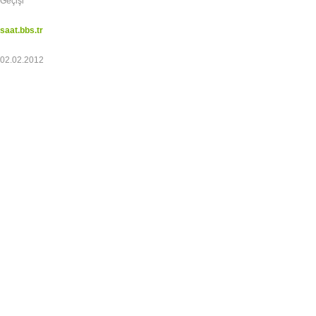
Geçişi
saat.bbs.tr
02.02.2012