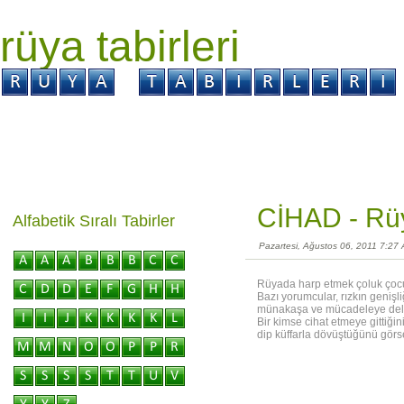
rüya tabirleri
GİRİŞ
Rüya ?
Tabir ?
Kabus ?
CİHAD -
Rüy
Alfabetik Sıralı Tabirler
Pazartesi, Ağustos 06, 2011 7:27
Rüyada harp etmek çoluk çocuğ
Bazı yorumcular, rızkın genişli
münakaşa ve mücadeleye dela
Bir kimse cihat etmeye gittiği
dip küffarla dövüştüğünü görse