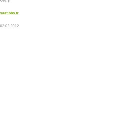
Geçişi
saat.bbs.tr
02.02.2012