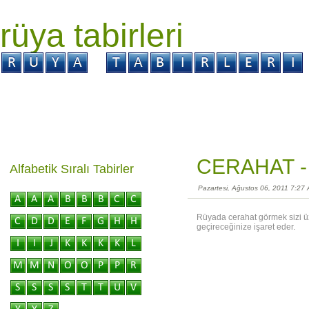
rüya tabirleri
GİRİŞ
Rüya ?
Tabir ?
Kabus ?
CERAHAT 
Alfabetik Sıralı Tabirler
Pazartesi, Ağustos 06, 2011 7:27
Rüyada cerahat görmek sizi üz
geçireceğinize işaret eder.