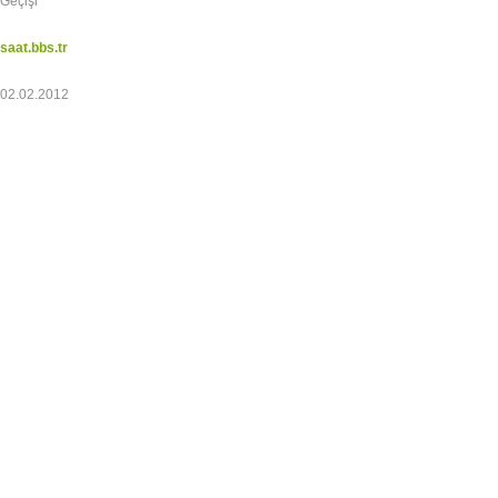
Geçişi
saat.bbs.tr
02.02.2012