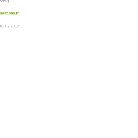
Geçişi
saat.bbs.tr
02.02.2012