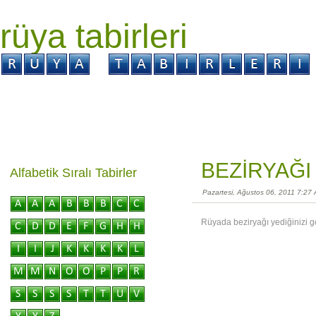
rüya tabirleri
GİRİŞ
Rüya ?
Tabir ?
Kabus ?
BEZİRYAĞI
Alfabetik Sıralı Tabirler
Pazartesi, Ağustos 06, 2011 7:27
Rüyada beziryağı yediğinizi gö